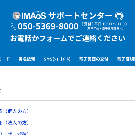
お電話かフォームでご連絡ください
ロード
署名依頼
SMS(ｼｮｰﾄﾒｰﾙ)
電子書面の交付
電子証明
ド
る（個人の方）
る（法人の方）
ユーザー登録）