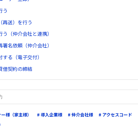
行う
（再送）を行う
行う（仲介会社と連携）
再署名依頼（仲介会社）
付する（電子交付）
貸借契約の締結
ーナー様（家主様）
# 導入企業様
# 仲介会社様
# アクセスコード
m