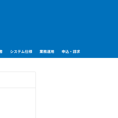
も
っ
と
見
書
システム仕様
業務運用
申込・請求
る