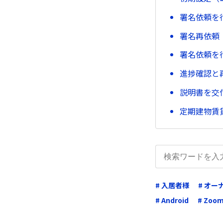
署名依頼を
署名再依頼
署名依頼を
進捗確認と
説明書を交
定期建物賃
# 入居者様
# オ
# Android
# Zoo