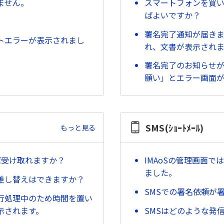
ません。
スマートフォンを買
ばよいですか？
署名完了通知が届きま
トエラーが表示されまし
れ、文書が表示され
署名完了のお知らせが
願い」とエラー画面が
SMS(ｼｮｰﾄﾒｰﾙ)
もっと見る
ば受け取れますか？
IMAoSの管理画面
ました。
差し替えはできますか？
SMSでの署名依頼が
行処理中のため時間を置い
示されます。
SMSはどのような発