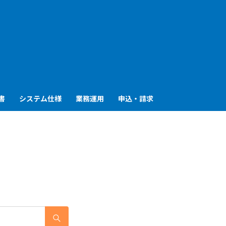
も
っ
と
見
書
システム仕様
業務運用
申込・請求
る