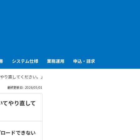
も
っ
と
見
書
システム仕様
業務運用
申込・請求
る
やり直してください。」というエラーが表示されます。
最終更新日 : 2026/05/01
いてやり直して
プロードできない